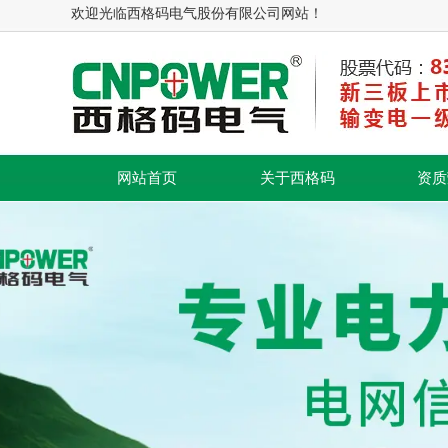
欢迎光临西格码电气股份有限公司网站！
网站首页
关于西格码
资质