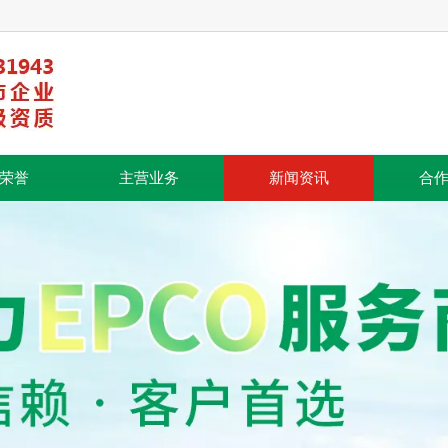
荣誉
主营业务
新闻资讯
合