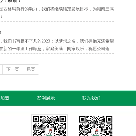
心！鼓劲！
是西格码前行的动力，我们将继续锚定发展目标，为湖南三高
↓
！
我们书写极不平凡的2023；以梦想之名，我们拥抱充满希望
家在新的一年里工作顺意，家庭美满、阖家欢乐，祝愿公司蓬勃
下一页
尾页
作加盟
案例展示
联系我们