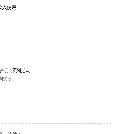
投入使用
生产月”系列活动
系列活动